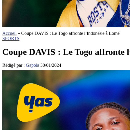
Accueil
»
Coupe DAVIS : Le Togo affronte l’Indonésie à Lomé
SPORTS
Coupe DAVIS : Le Togo affronte 
Rédigé par :
Gapola
30/01/2024