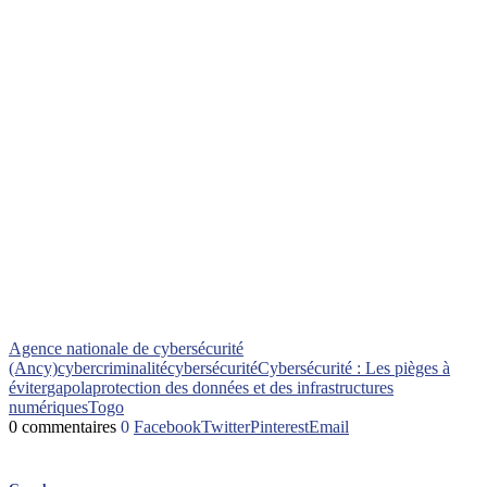
Agence nationale de cybersécurité
(Ancy)
cybercriminalité
cybersécurité
Cybersécurité : Les pièges à
éviter
gapola
protection des données et des infrastructures
numériques
Togo
0 commentaires
0
Facebook
Twitter
Pinterest
Email