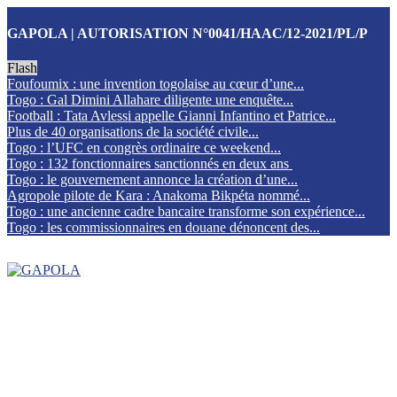
GAPOLA | AUTORISATION N°0041/HAAC/12-2021/PL/P
Flash
Foufoumix : une invention togolaise au cœur d’une...
Togo : Gal Dimini Allahare diligente une enquête...
Football : Tata Avlessi appelle Gianni Infantino et Patrice...
Plus de 40 organisations de la société civile...
Togo : l’UFC en congrès ordinaire ce weekend...
Togo : 132 fonctionnaires sanctionnés en deux ans
Togo : le gouvernement annonce la création d’une...
Agropole pilote de Kara : Anakoma Bikpéta nommé...
Togo : une ancienne cadre bancaire transforme son expérience...
Togo : les commissionnaires en douane dénoncent des...