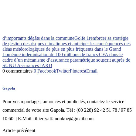
d’importants dégâts dans la commune
Golfe 1
renforcer sa stratégie
de gestion des risques climatiques et anticiper les conséquences des
aléas météorologiques de plus en plus fréquents dans le Grand
Lomé
une indemnisation de 100 millions de francs CFA dans le
cadre d’un mécanisme d’assurance paramétrique souscrit auprès de
SUNU Assurances IARD
0 commentaires
0
Facebook
Twitter
Pinterest
Email
Gapola
Pour vos reportages, annonces et publicités, contactez le service
commercial de votre site Gapola. Tél : (00 228) 92 42 51 78 / 97 85
10 60. | E-Mail : thierryaffanoukoe@gmail.com
Article précédent