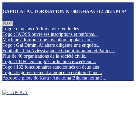
GAPOLA | AUTORISATION N°0041/HAAC/12-2021/PL/P
Flash
Togo : cinq ans d’efforts pour rendre les...
Togo : IADSS ouvre ses inscriptions et renforce...
Machine à foufou : une invention togolaise au...
Togo : Gal Dimini Allahare diligente une enquête...
Football : Tata Avlessi appelle Gianni Infantino et Patrice...
Plus de 40 organisations de la société civile...
Togo : l’UFC en congrès ordinaire ce weekend...
Togo : 132 fonctionnaires sanctionnés en deux ans
Togo : le gouvernement annonce la création d’une...
Agropole pilote de Kara : Anakoma Bikpéta nommé...