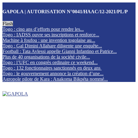
GAPOLA | AUTORISATION N°0041/HAAC/12-2021/PL/P
Flash
Togo : cinq ans d’efforts pour rendre les...
Togo : IADSS ouvre ses inscriptions et renforce...
Machine à foufou : une invention togolaise au...
Togo : Gal Dimini Allahare diligente une enquête...
Football : Tata Avlessi appelle Gianni Infantino et Patrice...
Plus de 40 organisations de la société civile...
Togo : l’UFC en congrès ordinaire ce weekend...
Togo : 132 fonctionnaires sanctionnés en deux ans
Togo : le gouvernement annonce la création d’une...
Agropole pilote de Kara : Anakoma Bikpéta nommé...