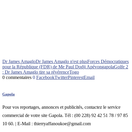
Dr James Amaglo
Dr James Amaglo n'est plus
Forces Démocratiques
pour la République (FDR) de Me Paul Dodji Apévon
gapola
Golfe 2
: Dr James Amaglo tire sa révérence
Togo
0 commentaires
0
Facebook
Twitter
Pinterest
Email
Gapola
Pour vos reportages, annonces et publicités, contactez le service
commercial de votre site Gapola. Tél : (00 228) 92 42 51 78 / 97 85
10 60. | E-Mail : thierryaffanoukoe@gmail.com