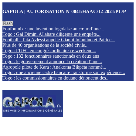
GAPOLA | AUTORISATION N°0041/HAAC/12-2021/PL/P
Flash
Foufoumix : une invention togolaise au cœur d’une...
Togo : Gal Dimini Allahare diligente une enquête...
Football : Tata Avlessi appelle Gianni Infantino et Patrice...
Plus de 40 organisations de la société civile...
Togo : l’UFC en congrès ordinaire ce weekend...
Togo : 132 fonctionnaires sanctionnés en deux ans
Togo : le gouvernement annonce la création d’une...
Agropole pilote de Kara : Anakoma Bikpéta nommé...
Togo : une ancienne cadre bancaire transforme son expérience...
Togo : les commissionnaires en douane dénoncent des...