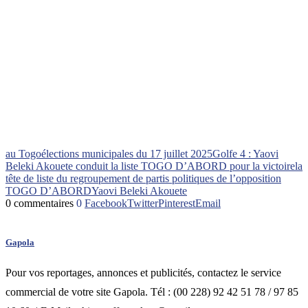
au Togo
élections municipales du 17 juillet 2025
Golfe 4 : Yaovi
Beleki Akouete conduit la liste TOGO D’ABORD pour la victoire
la
tête de liste du regroupement de partis politiques de l’opposition
TOGO D’ABORD
Yaovi Beleki Akouete
0 commentaires
0
Facebook
Twitter
Pinterest
Email
Gapola
Pour vos reportages, annonces et publicités, contactez le service
commercial de votre site Gapola. Tél : (00 228) 92 42 51 78 / 97 85