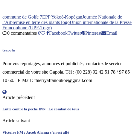
commune de Golfe 7
EPP Yokoè-Kopégan
Journée Nationale de
l’Arbre
mise en terre des plants
Togo
Union internationale de la Presse
Francophone (UPF-Togo)
0 commentaires
0
Facebook
Twitter
Pinterest
Email
Gapola
Pour vos reportages, annonces et publicités, contactez le service
commercial de votre site Gapola. Tél : (00 228) 92 42 51 78 / 97 85
10 60. | E-Mail : thierryaffanoukoe@gmail.com
Article précédent
Lutte contre la pêche INN : Le combat de tous
Article suivant
Victoire FM : Jacob Ahama s’en est allé