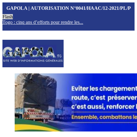
GAPOLA | AUTORISATION N°0041/HAAC/12-2021/PL/P
Flash
Togo : cinq ans d’efforts pour rendre les...
T