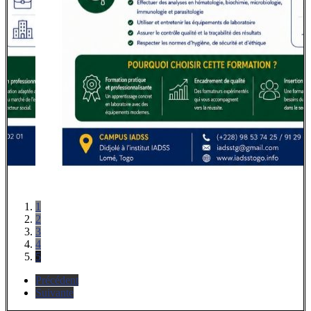
1
2
3
4
5
Précédent
Suivante