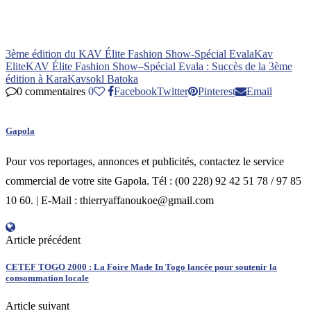
3ème édition du KAV Élite Fashion Show-Spécial Evala
Kav
Elite
KAV Élite Fashion Show–Spécial Evala : Succès de la 3ème
édition à Kara
Kavsokl Batoka
0 commentaires
0
Facebook
Twitter
Pinterest
Email
Gapola
Pour vos reportages, annonces et publicités, contactez le service
commercial de votre site Gapola. Tél : (00 228) 92 42 51 78 / 97 85
10 60. | E-Mail : thierryaffanoukoe@gmail.com
Article précédent
CETEF TOGO 2000 : La Foire Made In Togo lancée pour soutenir la
consommation locale
Article suivant