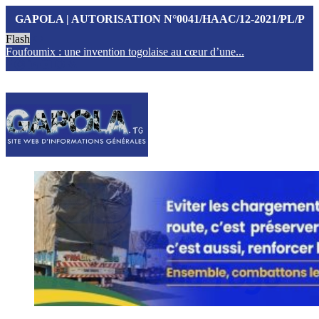
GAPOLA | AUTORISATION N°0041/HAAC/12-2021/PL/P
Flash
Foufoumix : une invention togolaise au cœur d’une...
T