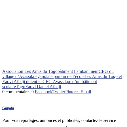
Association Les Amis du Togo
bâtiment flambant neuf
CEG du
village d’Avassikpé
gapola
le parrain de l’école
Les Amis du Togo et
Yaovi Afedji dotent le CEG Avassikpé d’un bâtiment
scolaire
Togo
Yaovi Daniel Afedji
0 commentaires
0
Facebook
Twitter
Pinterest
Email
Gapola
Pour vos reportages, annonces et publicités, contactez le service