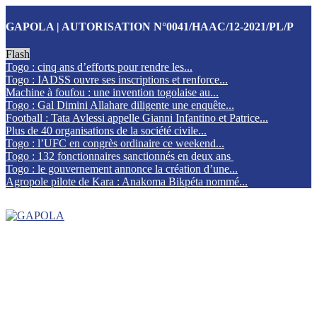
GAPOLA | AUTORISATION N°0041/HAAC/12-2021/PL/P
Flash
Togo : cinq ans d’efforts pour rendre les...
Togo : IADSS ouvre ses inscriptions et renforce...
Machine à foufou : une invention togolaise au...
Togo : Gal Dimini Allahare diligente une enquête...
Football : Tata Avlessi appelle Gianni Infantino et Patrice...
Plus de 40 organisations de la société civile...
Togo : l’UFC en congrès ordinaire ce weekend...
Togo : 132 fonctionnaires sanctionnés en deux ans
Togo : le gouvernement annonce la création d’une...
Agropole pilote de Kara : Anakoma Bikpéta nommé...