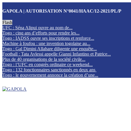
GAPOLA | AUTORISATION N°0041/HAAC/12-2021/PL/P
Flash
UFC : Séna Alipui ouvre au nom de...
Togo : cinq ans d’efforts pour rendre les...
Togo : IADSS ouvre ses inscriptions et renforce...
Machine à foufou : une invention togolaise au...
Togo : Gal Dimini Allahare diligente une enquête...
Football : Tata Avlessi appelle Gianni Infantino et Patrice...
Plus de 40 organisations de la société civile...
Togo : l’UFC en congrès ordinaire ce weekend...
Togo : 132 fonctionnaires sanctionnés en deux ans
Togo : le gouvernement annonce la création d’une...