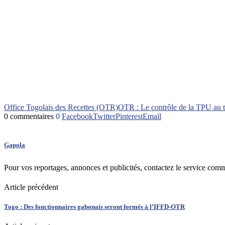
Office Togolais des Recettes (OTR)
OTR : Le contrôle de la TPU au ti
0 commentaires
0
Facebook
Twitter
Pinterest
Email
Gapola
Pour vos reportages, annonces et publicités, contactez le service com
Article précédent
Togo : Des fonctionnaires gabonais seront formés à l’IFFD-OTR