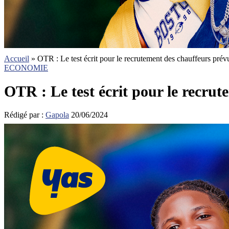
Accueil
»
OTR : Le test écrit pour le recrutement des chauffeurs prévu
ECONOMIE
OTR : Le test écrit pour le recrut
Rédigé par :
Gapola
20/06/2024