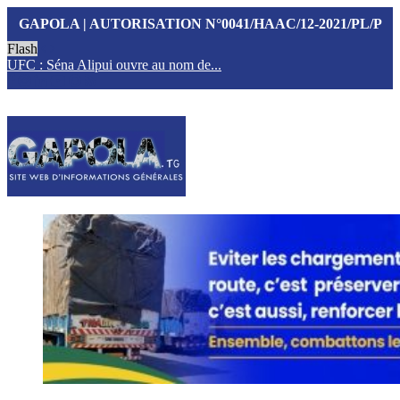
GAPOLA | AUTORISATION N°0041/HAAC/12-2021/PL/P
Flash
UFC : Séna Alipui ouvre au nom de...
T