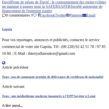
Davié
Poste de péage de Davié : le contournement des motocyclistes
un manque à gagner pour la SAFER
SAFER
Société autonome de
financement de l'entretien routier
0 commentaires
0
Facebook
Twitter
Pinterest
Email
Gapola
Pour vos reportages, annonces et publicités, contactez le service
commercial de votre site Gapola. Tél : (00 228) 92 42 51 78 / 97 85
10 60. | E-Mail : thierryaffanoukoe@gmail.com
Article précédent
Togo : pas de campagne gratuite de délivrance de certificats de nationalité
Article suivant
Togo : une médiathèque moderne inaugurée à l’EPP Soviépé à Lomé
A lire aussi...