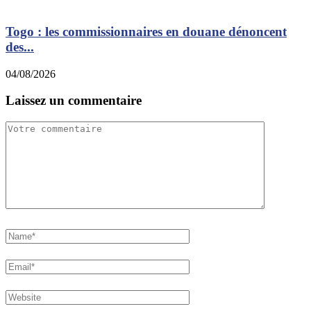
Togo : les commissionnaires en douane dénoncent
des...
0
04/08/2026
Laissez un commentaire