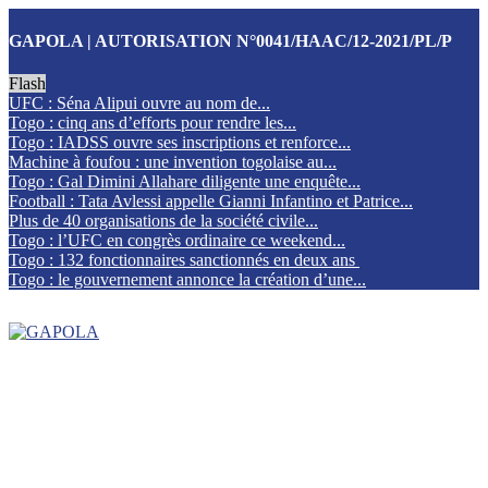
GAPOLA | AUTORISATION N°0041/HAAC/12-2021/PL/P
Flash
UFC : Séna Alipui ouvre au nom de...
Togo : cinq ans d’efforts pour rendre les...
Togo : IADSS ouvre ses inscriptions et renforce...
Machine à foufou : une invention togolaise au...
Togo : Gal Dimini Allahare diligente une enquête...
Football : Tata Avlessi appelle Gianni Infantino et Patrice...
Plus de 40 organisations de la société civile...
Togo : l’UFC en congrès ordinaire ce weekend...
Togo : 132 fonctionnaires sanctionnés en deux ans
Togo : le gouvernement annonce la création d’une...