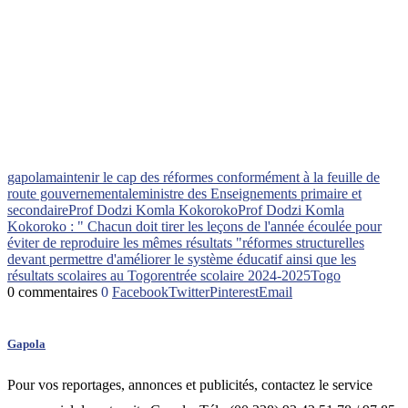
gapola
maintenir le cap des réformes conformément à la feuille de
route gouvernementale
ministre des Enseignements primaire et
secondaire
Prof Dodzi Komla Kokoroko
Prof Dodzi Komla
Kokoroko : " Chacun doit tirer les leçons de l'année écoulée pour
éviter de reproduire les mêmes résultats "
réformes structurelles
devant permettre d'améliorer le système éducatif ainsi que les
résultats scolaires au Togo
rentrée scolaire 2024-2025
Togo
0 commentaires
0
Facebook
Twitter
Pinterest
Email
Gapola
Pour vos reportages, annonces et publicités, contactez le service