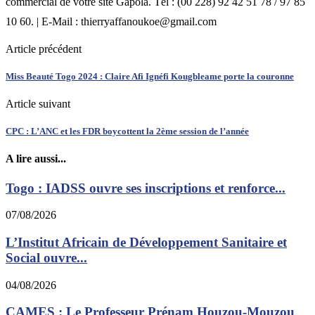
commercial de votre site Gapola. Tél : (00 228) 92 42 51 78 / 97 85
10 60. | E-Mail : thierryaffanoukoe@gmail.com
Article précédent
Miss Beauté Togo 2024 : Claire Afi Ignéfi Kougbleame porte la couronne
Article suivant
CPC : L’ANC et les FDR boycottent la 2ème session de l’année
A lire aussi...
Togo : IADSS ouvre ses inscriptions et renforce...
07/08/2026
L’Institut Africain de Développement Sanitaire et
Social ouvre...
04/08/2026
CAMES : Le Professeur Prénam Houzou-Mouzou