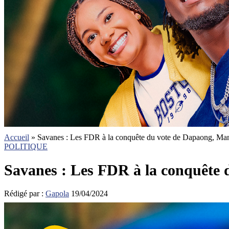
Accueil
»
Savanes : Les FDR à la conquête du vote de Dapaong, Ma
POLITIQUE
Savanes : Les FDR à la conquête
Rédigé par :
Gapola
19/04/2024