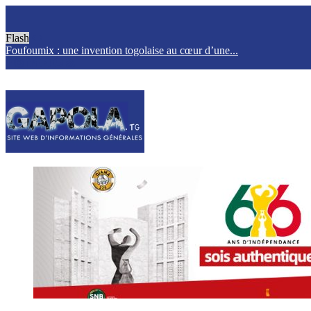
Flash
Foufoumix : une invention togolaise au cœur d’une...