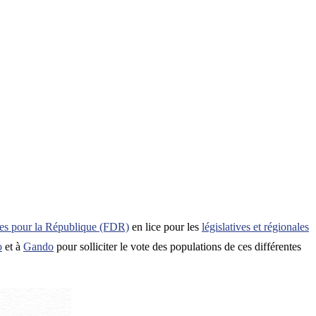
es pour la République (FDR)
en lice pour les
législatives et régionales
o
et à
Gando
pour solliciter le vote des populations de ces différentes