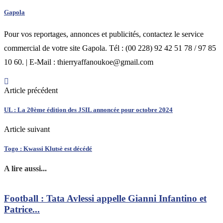
Gapola
Pour vos reportages, annonces et publicités, contactez le service
commercial de votre site Gapola. Tél : (00 228) 92 42 51 78 / 97 85
10 60. | E-Mail : thierryaffanoukoe@gmail.com
Article précédent
UL : La 20ème édition des JSIL annoncée pour octobre 2024
Article suivant
Togo : Kwassi Klutsè est décédé
A lire aussi...
Football : Tata Avlessi appelle Gianni Infantino et
Patrice...
0