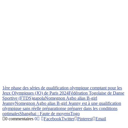
1ère phase des séries de qualification olympique comptant pour les
Jeux Olympiques (JO) de Paris 2024
Fédération Togolaise de Danse
Sportive (FTDS)
gapola
Nomegnon Agbo alias B-girl
Jeanny
Nomegnon Agbo alias B-girl Jeanny est à une qualification
olympique sans réelle préparation
se préparer dans les conditions
optimales
Shanghai : Faute de moyens
Togo
0 commentaires
0
Facebook
Twitter
Pinterest
Email