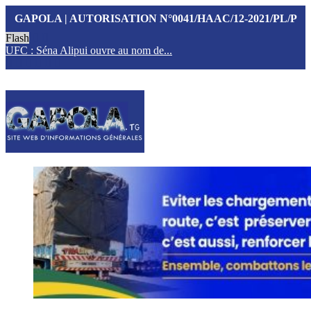
GAPOLA | AUTORISATION N°0041/HAAC/12-2021/PL/P
Flash
UFC : Séna Alipui ouvre au nom de...
T