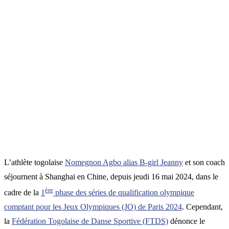
L’athlète togolaise
Nomegnon Agbo alias B-girl Jeanny
et son coach
séjournent à Shanghai en Chine, depuis jeudi 16 mai 2024, dans le
ère
cadre de la
1
phase des séries de qualification olympique
comptant pour les Jeux Olympiques (JO) de Paris 2024
. Cependant,
la
Fédération Togolaise de Danse Sportive (FTDS)
dénonce le