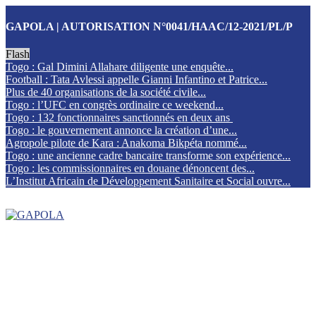
GAPOLA | AUTORISATION N°0041/HAAC/12-2021/PL/P
Flash
Togo : Gal Dimini Allahare diligente une enquête...
Football : Tata Avlessi appelle Gianni Infantino et Patrice...
Plus de 40 organisations de la société civile...
Togo : l’UFC en congrès ordinaire ce weekend...
Togo : 132 fonctionnaires sanctionnés en deux ans
Togo : le gouvernement annonce la création d’une...
Agropole pilote de Kara : Anakoma Bikpéta nommé...
Togo : une ancienne cadre bancaire transforme son expérience...
Togo : les commissionnaires en douane dénoncent des...
L’Institut Africain de Développement Sanitaire et Social ouvre...