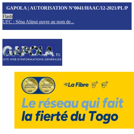
GAPOLA | AUTORISATION N°0041/HAAC/12-2021/PL/P
Flash
UFC : Séna Alipui ouvre au nom de...
T