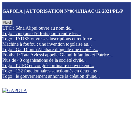
GAPOLA | AUTORISATION N°0041/HAAC/12-2021/PL/P
Flash
UFC : Séna Alipui ouvre au nom de...
Togo : cinq ans d’efforts pour rendre les...
Togo : IADSS ouvre ses inscriptions et renforce...
Machine à foufou : une invention togolaise au...
Togo : Gal Dimini Allahare diligente une enquête...
Football : Tata Avlessi appelle Gianni Infantino et Patrice...
Plus de 40 organisations de la société civile...
Togo : l’UFC en congrès ordinaire ce weekend...
Togo : 132 fonctionnaires sanctionnés en deux ans
Togo : le gouvernement annonce la création d’une...