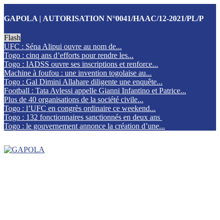
GAPOLA | AUTORISATION N°0041/HAAC/12-2021/PL/P
Flash
UFC : Séna Alipui ouvre au nom de...
Togo : cinq ans d’efforts pour rendre les...
Togo : IADSS ouvre ses inscriptions et renforce...
Machine à foufou : une invention togolaise au...
Togo : Gal Dimini Allahare diligente une enquête...
Football : Tata Avlessi appelle Gianni Infantino et Patrice...
Plus de 40 organisations de la société civile...
Togo : l’UFC en congrès ordinaire ce weekend...
Togo : 132 fonctionnaires sanctionnés en deux ans
Togo : le gouvernement annonce la création d’une...