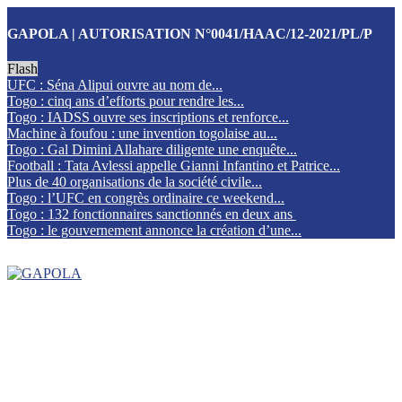
GAPOLA | AUTORISATION N°0041/HAAC/12-2021/PL/P
Flash
UFC : Séna Alipui ouvre au nom de...
Togo : cinq ans d’efforts pour rendre les...
Togo : IADSS ouvre ses inscriptions et renforce...
Machine à foufou : une invention togolaise au...
Togo : Gal Dimini Allahare diligente une enquête...
Football : Tata Avlessi appelle Gianni Infantino et Patrice...
Plus de 40 organisations de la société civile...
Togo : l’UFC en congrès ordinaire ce weekend...
Togo : 132 fonctionnaires sanctionnés en deux ans
Togo : le gouvernement annonce la création d’une...