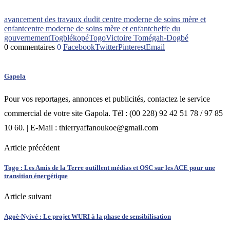
avancement des travaux dudit centre moderne de soins mère et
enfant
centre moderne de soins mère et enfant
cheffe du
gouvernement
Togblékopé
Togo
Victoire Tomégah-Dogbé
0 commentaires
0
Facebook
Twitter
Pinterest
Email
Gapola
Pour vos reportages, annonces et publicités, contactez le service
commercial de votre site Gapola. Tél : (00 228) 92 42 51 78 / 97 85
10 60. | E-Mail : thierryaffanoukoe@gmail.com
Article précédent
Togo : Les Amis de la Terre outillent médias et OSC sur les ACE pour une
transition énergétique
Article suivant
Agoè-Nyivé : Le projet WURI à la phase de sensibilisation