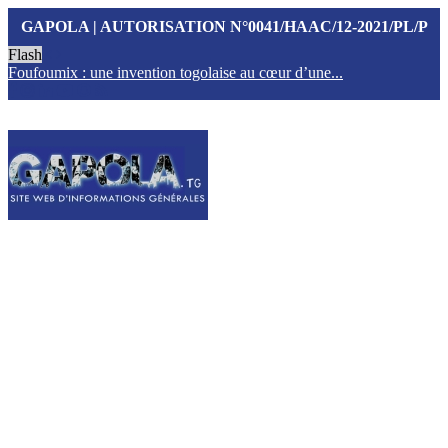
GAPOLA | AUTORISATION N°0041/HAAC/12-2021/PL/P
Flash
Foufoumix : une invention togolaise au cœur d’une...
T