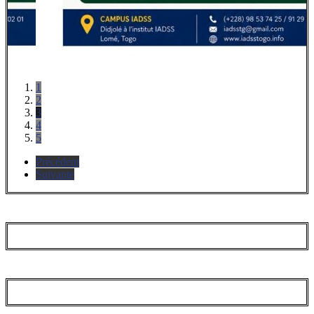
1
2
3
4
5
Précédent
Suivante