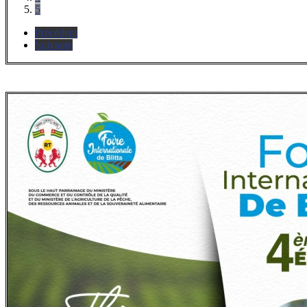
5
Précédent
Suivante