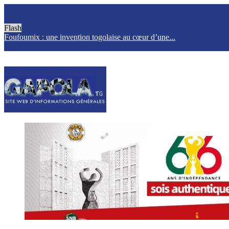
Flash
Foufoumix : une invention togolaise au cœur d’une...