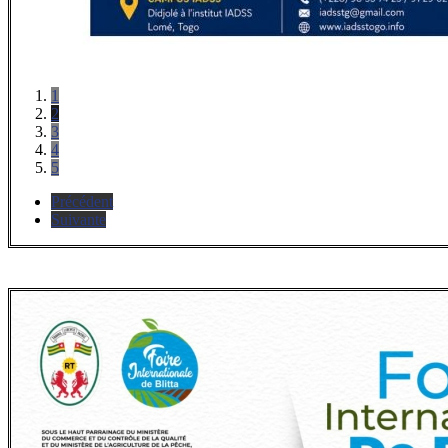
1
2
3
4
5
Précédent
Suivante