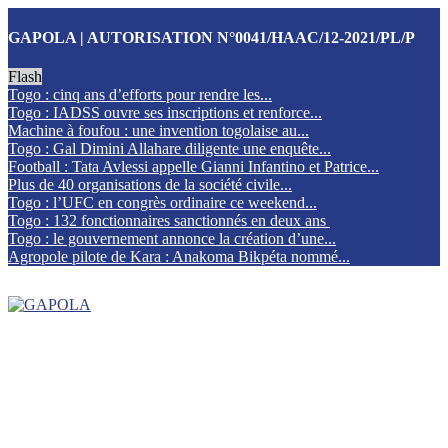
GAPOLA | AUTORISATION N°0041/HAAC/12-2021/PL/P
Flash
Togo : cinq ans d’efforts pour rendre les...
Togo : IADSS ouvre ses inscriptions et renforce...
Machine à foufou : une invention togolaise au...
Togo : Gal Dimini Allahare diligente une enquête...
Football : Tata Avlessi appelle Gianni Infantino et Patrice...
Plus de 40 organisations de la société civile...
Togo : l’UFC en congrès ordinaire ce weekend...
Togo : 132 fonctionnaires sanctionnés en deux ans
Togo : le gouvernement annonce la création d’une...
Agropole pilote de Kara : Anakoma Bikpéta nommé...