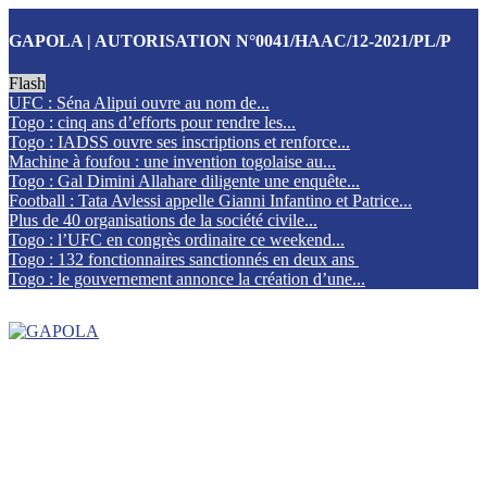
GAPOLA | AUTORISATION N°0041/HAAC/12-2021/PL/P
Flash
UFC : Séna Alipui ouvre au nom de...
Togo : cinq ans d’efforts pour rendre les...
Togo : IADSS ouvre ses inscriptions et renforce...
Machine à foufou : une invention togolaise au...
Togo : Gal Dimini Allahare diligente une enquête...
Football : Tata Avlessi appelle Gianni Infantino et Patrice...
Plus de 40 organisations de la société civile...
Togo : l’UFC en congrès ordinaire ce weekend...
Togo : 132 fonctionnaires sanctionnés en deux ans
Togo : le gouvernement annonce la création d’une...