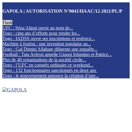
GAPOLA | AUTORISATION N°0041/HAAC/12-2021/PL/P
Flash
UFC : Séna Alipui ouvre au nom de...
Togo : cinq ans d’efforts pour rendre les...
Togo : IADSS ouvre ses inscriptions et renforce...
Machine à foufou : une invention togolaise au...
Togo : Gal Dimini Allahare diligente une enquête...
Football : Tata Avlessi appelle Gianni Infantino et Patrice...
Plus de 40 organisations de la société civile...
Togo : l’UFC en congrès ordinaire ce weekend...
Togo : 132 fonctionnaires sanctionnés en deux ans
Togo : le gouvernement annonce la création d’une...