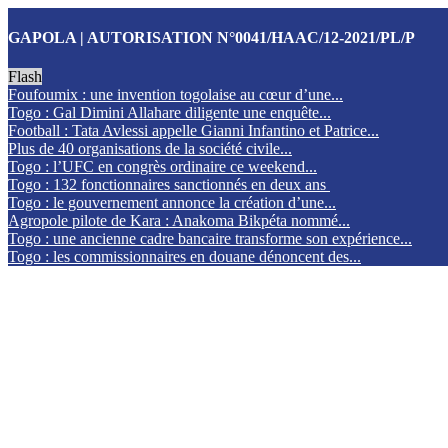
GAPOLA | AUTORISATION N°0041/HAAC/12-2021/PL/P
Flash
Foufoumix : une invention togolaise au cœur d’une...
Togo : Gal Dimini Allahare diligente une enquête...
Football : Tata Avlessi appelle Gianni Infantino et Patrice...
Plus de 40 organisations de la société civile...
Togo : l’UFC en congrès ordinaire ce weekend...
Togo : 132 fonctionnaires sanctionnés en deux ans
Togo : le gouvernement annonce la création d’une...
Agropole pilote de Kara : Anakoma Bikpéta nommé...
Togo : une ancienne cadre bancaire transforme son expérience...
Togo : les commissionnaires en douane dénoncent des...