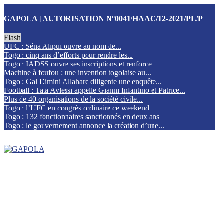
GAPOLA | AUTORISATION N°0041/HAAC/12-2021/PL/P
Flash
UFC : Séna Alipui ouvre au nom de...
Togo : cinq ans d’efforts pour rendre les...
Togo : IADSS ouvre ses inscriptions et renforce...
Machine à foufou : une invention togolaise au...
Togo : Gal Dimini Allahare diligente une enquête...
Football : Tata Avlessi appelle Gianni Infantino et Patrice...
Plus de 40 organisations de la société civile...
Togo : l’UFC en congrès ordinaire ce weekend...
Togo : 132 fonctionnaires sanctionnés en deux ans
Togo : le gouvernement annonce la création d’une...