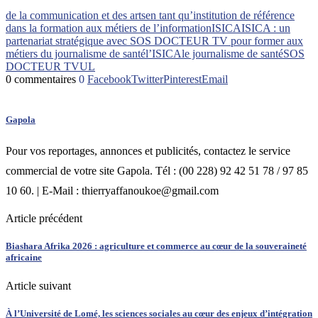
de la communication et des arts
en tant qu’institution de référence
dans la formation aux métiers de l’information
ISICA
ISICA : un
partenariat stratégique avec SOS DOCTEUR TV pour former aux
métiers du journalisme de santé
l’ISICA
le journalisme de santé
SOS
DOCTEUR TV
UL
0 commentaires
0
Facebook
Twitter
Pinterest
Email
Gapola
Pour vos reportages, annonces et publicités, contactez le service
commercial de votre site Gapola. Tél : (00 228) 92 42 51 78 / 97 85
10 60. | E-Mail : thierryaffanoukoe@gmail.com
Article précédent
Biashara Afrika 2026 : agriculture et commerce au cœur de la souveraineté
africaine
Article suivant
À l’Université de Lomé, les sciences sociales au cœur des enjeux d’intégration