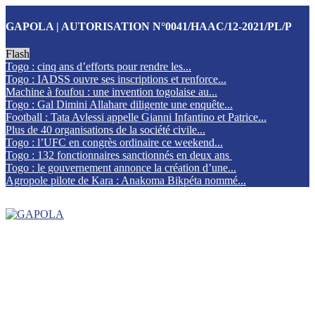
GAPOLA | AUTORISATION N°0041/HAAC/12-2021/PL/P
Flash
Togo : cinq ans d’efforts pour rendre les...
Togo : IADSS ouvre ses inscriptions et renforce...
Machine à foufou : une invention togolaise au...
Togo : Gal Dimini Allahare diligente une enquête...
Football : Tata Avlessi appelle Gianni Infantino et Patrice...
Plus de 40 organisations de la société civile...
Togo : l’UFC en congrès ordinaire ce weekend...
Togo : 132 fonctionnaires sanctionnés en deux ans
Togo : le gouvernement annonce la création d’une...
Agropole pilote de Kara : Anakoma Bikpéta nommé...