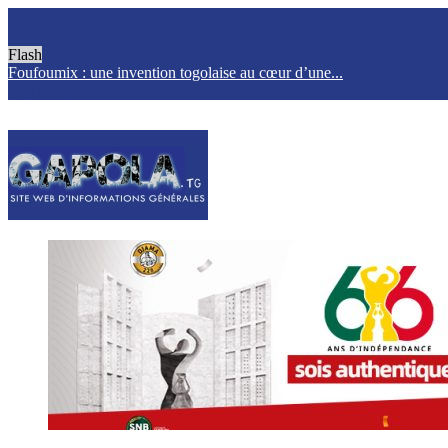
Flash
Foufoumix : une invention togolaise au cœur d’une...