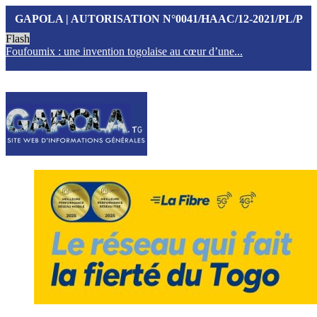
GAPOLA | AUTORISATION N°0041/HAAC/12-2021/PL/P
Flash
Foufoumix : une invention togolaise au cœur d’une...
T