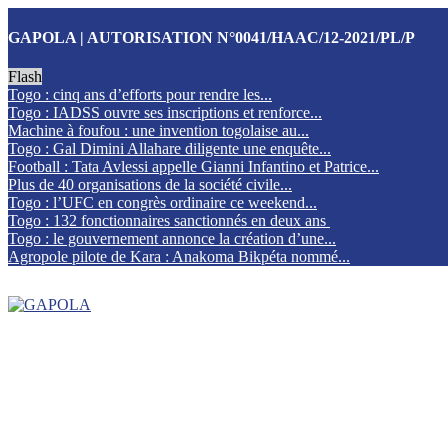
GAPOLA | AUTORISATION N°0041/HAAC/12-2021/PL/P
Flash
Togo : cinq ans d’efforts pour rendre les...
Togo : IADSS ouvre ses inscriptions et renforce...
Machine à foufou : une invention togolaise au...
Togo : Gal Dimini Allahare diligente une enquête...
Football : Tata Avlessi appelle Gianni Infantino et Patrice...
Plus de 40 organisations de la société civile...
Togo : l’UFC en congrès ordinaire ce weekend...
Togo : 132 fonctionnaires sanctionnés en deux ans
Togo : le gouvernement annonce la création d’une...
Agropole pilote de Kara : Anakoma Bikpéta nommé...