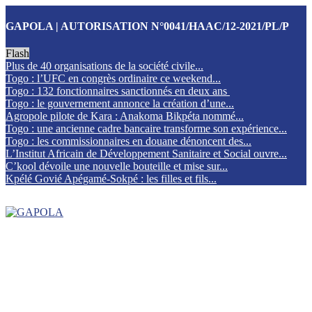
GAPOLA | AUTORISATION N°0041/HAAC/12-2021/PL/P
Flash
Plus de 40 organisations de la société civile...
Togo : l’UFC en congrès ordinaire ce weekend...
Togo : 132 fonctionnaires sanctionnés en deux ans
Togo : le gouvernement annonce la création d’une...
Agropole pilote de Kara : Anakoma Bikpéta nommé...
Togo : une ancienne cadre bancaire transforme son expérience...
Togo : les commissionnaires en douane dénoncent des...
L’Institut Africain de Développement Sanitaire et Social ouvre...
C’kool dévoile une nouvelle bouteille et mise sur...
Kpélé Govié Apégamé-Sokpé : les filles et fils...