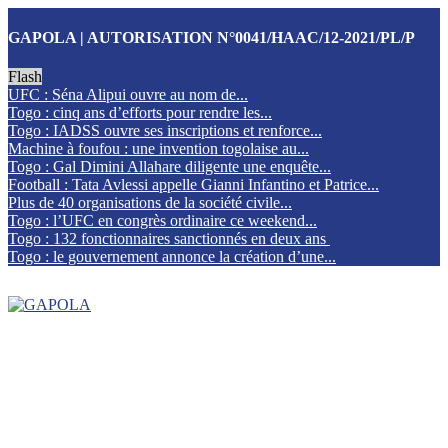
GAPOLA | AUTORISATION N°0041/HAAC/12-2021/PL/P
Flash
UFC : Séna Alipui ouvre au nom de...
Togo : cinq ans d’efforts pour rendre les...
Togo : IADSS ouvre ses inscriptions et renforce...
Machine à foufou : une invention togolaise au...
Togo : Gal Dimini Allahare diligente une enquête...
Football : Tata Avlessi appelle Gianni Infantino et Patrice...
Plus de 40 organisations de la société civile...
Togo : l’UFC en congrès ordinaire ce weekend...
Togo : 132 fonctionnaires sanctionnés en deux ans
Togo : le gouvernement annonce la création d’une...