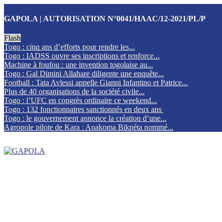
GAPOLA | AUTORISATION N°0041/HAAC/12-2021/PL/P
Flash
Togo : cinq ans d’efforts pour rendre les...
Togo : IADSS ouvre ses inscriptions et renforce...
Machine à foufou : une invention togolaise au...
Togo : Gal Dimini Allahare diligente une enquête...
Football : Tata Avlessi appelle Gianni Infantino et Patrice...
Plus de 40 organisations de la société civile...
Togo : l’UFC en congrès ordinaire ce weekend...
Togo : 132 fonctionnaires sanctionnés en deux ans
Togo : le gouvernement annonce la création d’une...
Agropole pilote de Kara : Anakoma Bikpéta nommé...