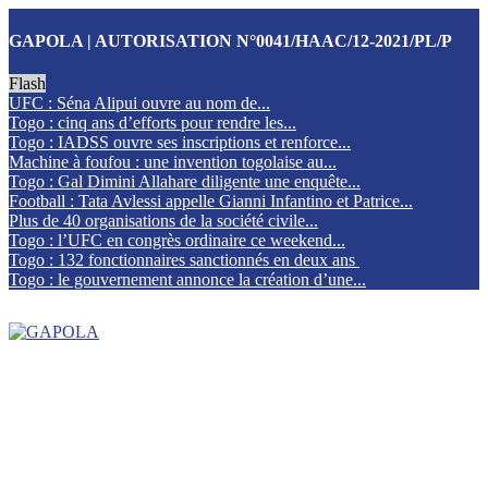
GAPOLA | AUTORISATION N°0041/HAAC/12-2021/PL/P
Flash
UFC : Séna Alipui ouvre au nom de...
Togo : cinq ans d’efforts pour rendre les...
Togo : IADSS ouvre ses inscriptions et renforce...
Machine à foufou : une invention togolaise au...
Togo : Gal Dimini Allahare diligente une enquête...
Football : Tata Avlessi appelle Gianni Infantino et Patrice...
Plus de 40 organisations de la société civile...
Togo : l’UFC en congrès ordinaire ce weekend...
Togo : 132 fonctionnaires sanctionnés en deux ans
Togo : le gouvernement annonce la création d’une...