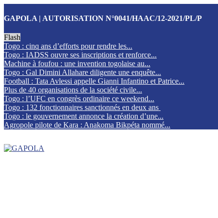
GAPOLA | AUTORISATION N°0041/HAAC/12-2021/PL/P
Flash
Togo : cinq ans d’efforts pour rendre les...
Togo : IADSS ouvre ses inscriptions et renforce...
Machine à foufou : une invention togolaise au...
Togo : Gal Dimini Allahare diligente une enquête...
Football : Tata Avlessi appelle Gianni Infantino et Patrice...
Plus de 40 organisations de la société civile...
Togo : l’UFC en congrès ordinaire ce weekend...
Togo : 132 fonctionnaires sanctionnés en deux ans
Togo : le gouvernement annonce la création d’une...
Agropole pilote de Kara : Anakoma Bikpéta nommé...