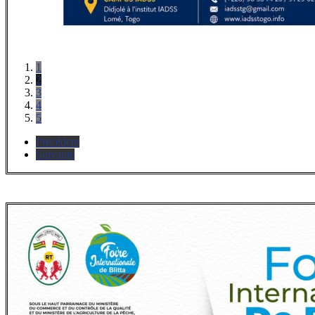
1
2
3
4
5
Précédent
Suivante