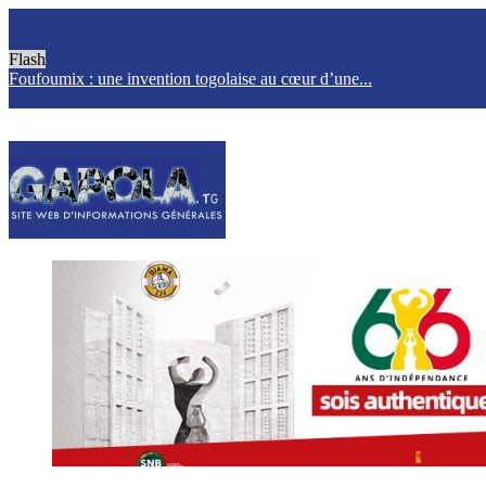
Flash
Foufoumix : une invention togolaise au cœur d’une...