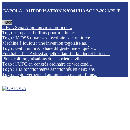
GAPOLA | AUTORISATION N°0041/HAAC/12-2021/PL/P
Flash
UFC : Séna Alipui ouvre au nom de...
Togo : cinq ans d’efforts pour rendre les...
Togo : IADSS ouvre ses inscriptions et renforce...
Machine à foufou : une invention togolaise au...
Togo : Gal Dimini Allahare diligente une enquête...
Football : Tata Avlessi appelle Gianni Infantino et Patrice...
Plus de 40 organisations de la société civile...
Togo : l’UFC en congrès ordinaire ce weekend...
Togo : 132 fonctionnaires sanctionnés en deux ans
Togo : le gouvernement annonce la création d’une...