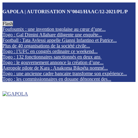
GAPOLA | AUTORISATION N°0041/HAAC/12-2021/PL/P
Flash
Foufoumix : une invention togolaise au cœur d’une...
Togo : Gal Dimini Allahare diligente une enquête...
Football : Tata Avlessi appelle Gianni Infantino et Patrice...
Plus de 40 organisations de la société civile...
Togo : l’UFC en congrès ordinaire ce weekend...
Togo : 132 fonctionnaires sanctionnés en deux ans
Togo : le gouvernement annonce la création d’une...
Agropole pilote de Kara : Anakoma Bikpéta nommé...
Togo : une ancienne cadre bancaire transforme son expérience...
Togo : les commissionnaires en douane dénoncent des...