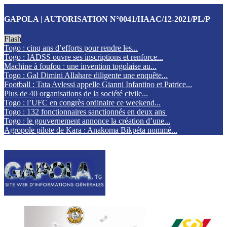
GAPOLA | AUTORISATION N°0041/HAAC/12-2021/PL/P
Flash
Togo : cinq ans d’efforts pour rendre les...
Togo : IADSS ouvre ses inscriptions et renforce...
Machine à foufou : une invention togolaise au...
Togo : Gal Dimini Allahare diligente une enquête...
Football : Tata Avlessi appelle Gianni Infantino et Patrice...
Plus de 40 organisations de la société civile...
Togo : l’UFC en congrès ordinaire ce weekend...
Togo : 132 fonctionnaires sanctionnés en deux ans
Togo : le gouvernement annonce la création d’une...
Agropole pilote de Kara : Anakoma Bikpéta nommé...