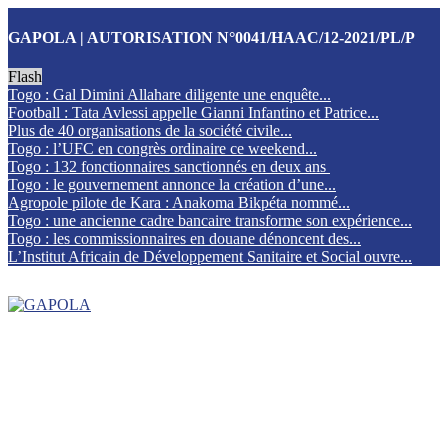
GAPOLA | AUTORISATION N°0041/HAAC/12-2021/PL/P
Flash
Togo : Gal Dimini Allahare diligente une enquête...
Football : Tata Avlessi appelle Gianni Infantino et Patrice...
Plus de 40 organisations de la société civile...
Togo : l’UFC en congrès ordinaire ce weekend...
Togo : 132 fonctionnaires sanctionnés en deux ans
Togo : le gouvernement annonce la création d’une...
Agropole pilote de Kara : Anakoma Bikpéta nommé...
Togo : une ancienne cadre bancaire transforme son expérience...
Togo : les commissionnaires en douane dénoncent des...
L’Institut Africain de Développement Sanitaire et Social ouvre...