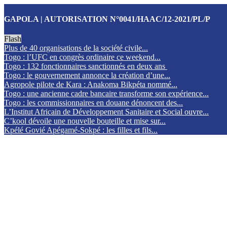
GAPOLA | AUTORISATION N°0041/HAAC/12-2021/PL/P
Flash
Plus de 40 organisations de la société civile...
Togo : l’UFC en congrès ordinaire ce weekend...
Togo : 132 fonctionnaires sanctionnés en deux ans
Togo : le gouvernement annonce la création d’une...
Agropole pilote de Kara : Anakoma Bikpéta nommé...
Togo : une ancienne cadre bancaire transforme son expérience...
Togo : les commissionnaires en douane dénoncent des...
L’Institut Africain de Développement Sanitaire et Social ouvre...
C’kool dévoile une nouvelle bouteille et mise sur...
Kpélé Govié Apégamé-Sokpé : les filles et fils...