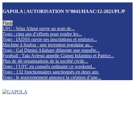
GAPOLA | AUTORISATION N°0041/HAAC/12-2021/PL/P
Flash
UFC : Séna Alipui ouvre au nom de...
Togo : cinq ans d’efforts pour rendre les...
Togo : IADSS ouvre ses inscriptions et renforce...
Machine à foufou : une invention togolaise au...
Togo : Gal Dimini Allahare diligente une enquête...
Football : Tata Avlessi appelle Gianni Infantino et Patrice...
Plus de 40 organisations de la société civile...
Togo : l’UFC en congrès ordinaire ce weekend...
Togo : 132 fonctionnaires sanctionnés en deux ans
Togo : le gouvernement annonce la création d’une...