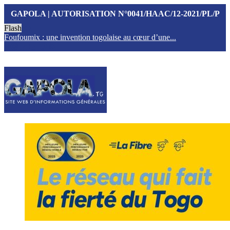
GAPOLA | AUTORISATION N°0041/HAAC/12-2021/PL/P
Flash
Foufoumix : une invention togolaise au cœur d’une...
T