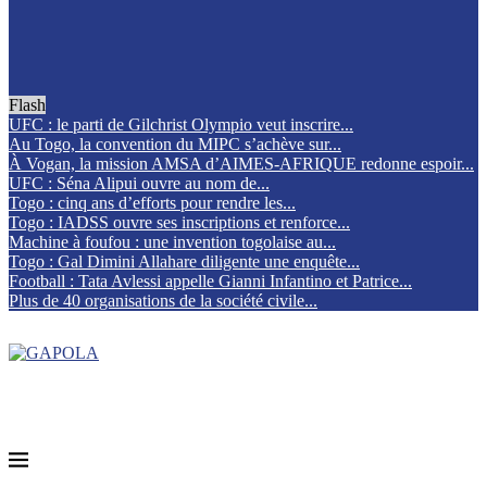
Flash
UFC : le parti de Gilchrist Olympio veut inscrire...
Au Togo, la convention du MIPC s’achève sur...
À Vogan, la mission AMSA d’AIMES-AFRIQUE redonne espoir...
UFC : Séna Alipui ouvre au nom de...
Togo : cinq ans d’efforts pour rendre les...
Togo : IADSS ouvre ses inscriptions et renforce...
Machine à foufou : une invention togolaise au...
Togo : Gal Dimini Allahare diligente une enquête...
Football : Tata Avlessi appelle Gianni Infantino et Patrice...
Plus de 40 organisations de la société civile...