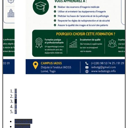
1
2
3
4
5
Précédent
Suivante