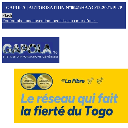
GAPOLA | AUTORISATION N°0041/HAAC/12-2021/PL/P
Flash
Foufoumix : une invention togolaise au cœur d’une...
T