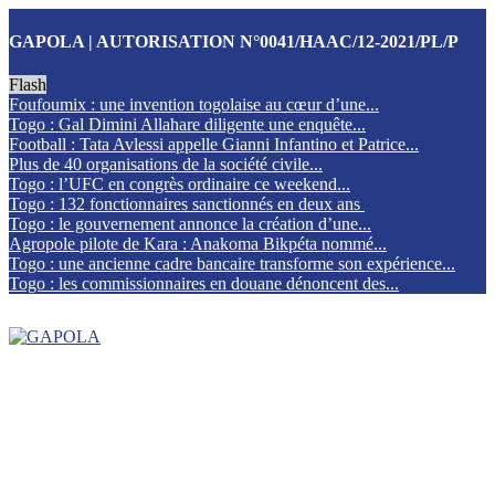
GAPOLA | AUTORISATION N°0041/HAAC/12-2021/PL/P
Flash
Foufoumix : une invention togolaise au cœur d’une...
Togo : Gal Dimini Allahare diligente une enquête...
Football : Tata Avlessi appelle Gianni Infantino et Patrice...
Plus de 40 organisations de la société civile...
Togo : l’UFC en congrès ordinaire ce weekend...
Togo : 132 fonctionnaires sanctionnés en deux ans
Togo : le gouvernement annonce la création d’une...
Agropole pilote de Kara : Anakoma Bikpéta nommé...
Togo : une ancienne cadre bancaire transforme son expérience...
Togo : les commissionnaires en douane dénoncent des...