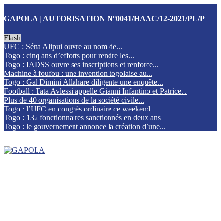
GAPOLA | AUTORISATION N°0041/HAAC/12-2021/PL/P
Flash
UFC : Séna Alipui ouvre au nom de...
Togo : cinq ans d’efforts pour rendre les...
Togo : IADSS ouvre ses inscriptions et renforce...
Machine à foufou : une invention togolaise au...
Togo : Gal Dimini Allahare diligente une enquête...
Football : Tata Avlessi appelle Gianni Infantino et Patrice...
Plus de 40 organisations de la société civile...
Togo : l’UFC en congrès ordinaire ce weekend...
Togo : 132 fonctionnaires sanctionnés en deux ans
Togo : le gouvernement annonce la création d’une...