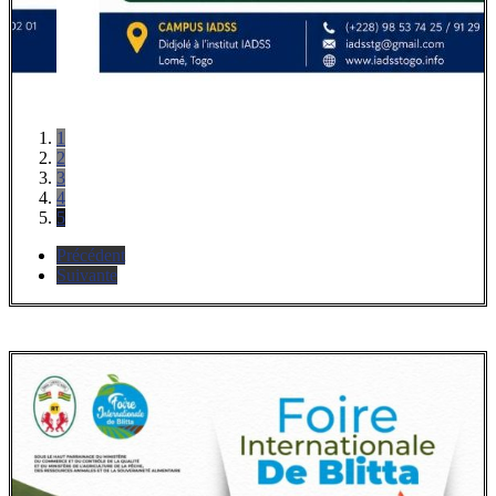
1
2
3
4
5
Précédent
Suivante