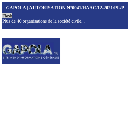
GAPOLA | AUTORISATION N°0041/HAAC/12-2021/PL/P
Flash
Plus de 40 organisations de la société civile...
T