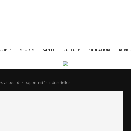
OCIETE
SPORTS
SANTE
CULTURE
EDUCATION
AGRIC
ses autour des opportunités industrielles