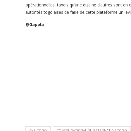
opérationnelles, tandis qu’une dizaine d’autres sont en c
autorités togolaises de faire de cette plateforme un levi
@Gapola
CNP-TOGO
CONSEIL NATIONAL DU PATRONAT DU TOGO