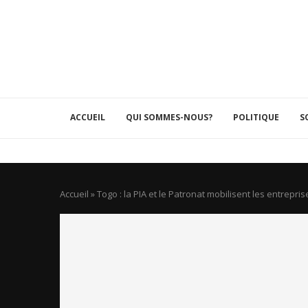
ACCUEIL
QUI SOMMES-NOUS?
POLITIQUE
S
Accueil
»
Togo : la PIA et le Patronat mobilisent les entrepri